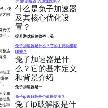
手 游 加速器 的加速效果？
什么是兔子加速器
段，使
站之间
及其核心优化设
置？
有更优
路径，
提升游戏传输效率，显
兔子加速器是什么？它的主要功能有
调整连
哪些？
兔子加速器是什
所指
么？它的基本定义
包括压
和背景介绍
持缓存
户。
兔子加速器是一
速度和
兔子ip破解版是否值得使用？
根据最
兔子ip破解版是什
效性和