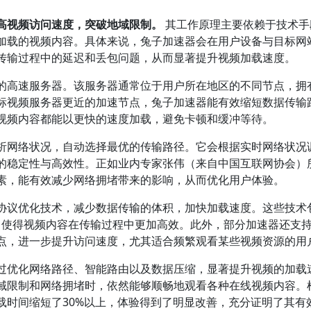
高视频访问速度，突破地域限制。
其工作原理主要依赖于技术手
加载的视频内容。具体来说，兔子加速器会在用户设备与目标网
传输过程中的延迟和丢包问题，从而显著提升视频加载速度。
的高速服务器。该服务器通常位于用户所在地区的不同节点，拥
标视频服务器更近的加速节点，兔子加速器能有效缩短数据传输
视频内容都能以更快的速度加载，避免卡顿和缓冲等待。
析网络状况，自动选择最优的传输路径。它会根据实时网络状况
的稳定性与高效性。正如业内专家张伟（来自中国互联网协会）
素，能有效减少网络拥堵带来的影响，从而优化用户体验。
协议优化技术，减少数据传输的体积，加快加载速度。这些技术
等，使得视频内容在传输过程中更加高效。此外，部分加速器还支
点，进一步提升访问速度，尤其适合频繁观看某些视频资源的用
过优化网络路径、智能路由以及数据压缩，显著提升视频的加载
域限制和网络拥堵时，依然能够顺畅地观看各种在线视频内容。
载时间缩短了30%以上，体验得到了明显改善，充分证明了其有