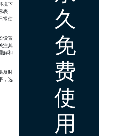
环境下
久
际表
日常使
免
松设置
关注其
理解和
费
供及时
平，选
使
用