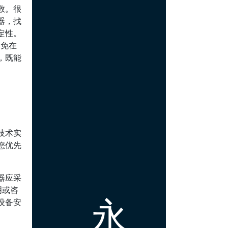
数。很
器，找
定性。
避免在
，既能
技术实
您优先
器应采
明或咨
永
设备安